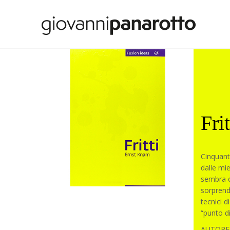
Frit
Cinquanta
dalle mie
sembra c
sorprende
tecnici d
“punto d
AUTORE.