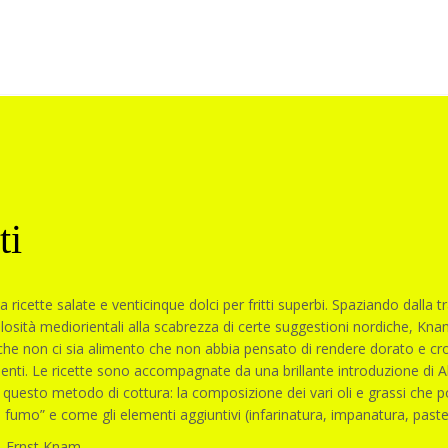
ti
 ricette salate e venticinque dolci per fritti superbi. Spaziando dalla t
losità mediorientali alla scabrezza di certe suggestioni nordiche, Knam 
he non ci sia alimento che non abbia pensato di rendere dorato e croc
nti. Le ricette sono accompagnate da una brillante introduzione di Alb
i questo metodo di cottura: la composizione dei vari oli e grassi che pos
i fumo” e come gli elementi aggiuntivi (infarinatura, impanatura, past
 Ernst Knam